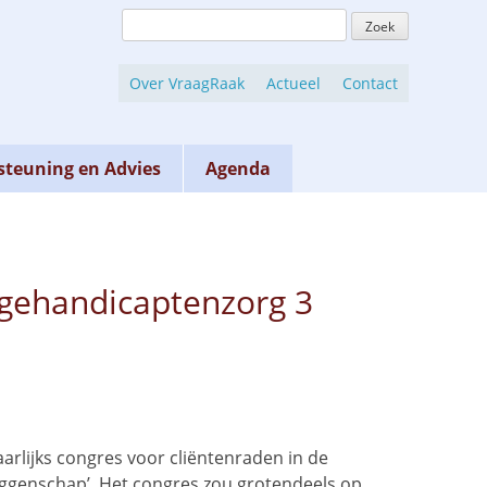
Zoeken
naar:
Over VraagRaak
Actueel
Contact
teuning en Advies
Agenda
 gehandicaptenzorg 3
arlijks congres voor cliëntenraden in de
ggenschap’. Het congres zou grotendeels op