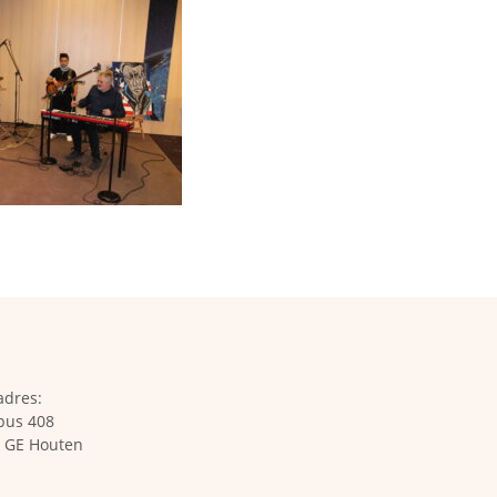
adres:
bus 408
 GE Houten