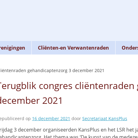
renigingen
Cliënten-en Verwantenraden
Onders
cliëntenraden gehandicaptenzorg 3 december 2021
Terugblik congres cliëntenraden
december 2021
epubliceerd op
16 december 2021
door
Secretariaat KansPlus
rijdag 3 december organiseerden KansPlus en het LSR het ja
ehandicaptenzorg. Het thema was ‘De kunst van de medeze