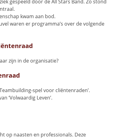
ziek gespeeld door de All Stars Band. Zo stond
ntraal.
genschap kwam aan bod.
euvel waren er programma’s over de volgende
liëntenraad
ar zijn in de organisatie?
tenraad
‘Teambuilding-spel voor cliëntenraden’.
an ‘Volwaardig Leven’.
ht op naasten en professionals. Deze