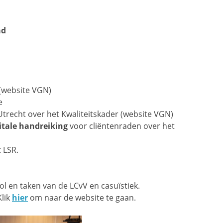
ad
 (website VGN)
e
Utrecht over het Kwaliteitskader (website VGN)
itale handreiking
voor cliëntenraden over het
t LSR.
ol en taken van de LCvV en casuïstiek.
Klik
hier
om naar de website te gaan.