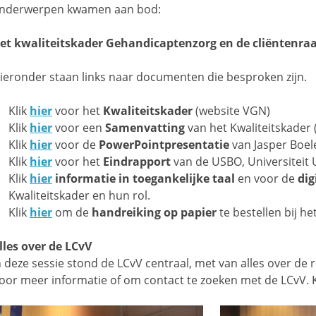
nderwerpen kwamen aan bod:
et kwaliteitskader Gehandicaptenzorg en de cliëntenra
ieronder staan links naar documenten die besproken zijn.
Klik
hier
voor het
Kwaliteitskader
(website VGN)
Klik
hier
voor een
Samenvatting
van het Kwaliteitskader
Klik
hier
voor de
PowerPointpresentatie
van Jasper Boel
Klik
hier
voor het
Eindrapport
van de USBO, Universiteit 
Klik
hier
informatie in toegankelijke taal
en voor de
dig
Kwaliteitskader en hun rol.
Klik
hier
om de
handreiking op papier
te bestellen bij he
lles over de LCvV
n deze sessie stond de LCvV centraal, met van alles over de r
oor meer informatie of om contact te zoeken met de LCvV. 