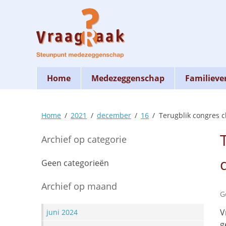
Skip
to
content
Home
Medezeggenschap
Familieve
Home
2021
december
16
Terugblik congres 
Archief op categorie
Geen categorieën
Archief op maand
G
V
juni 2024
g