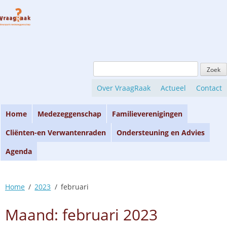
Skip
to
content
Zoeken
naar:
Over VraagRaak
Actueel
Contact
Home
Medezeggenschap
Familieverenigingen
Cliënten-en Verwantenraden
Ondersteuning en Advies
Agenda
Home
2023
februari
Maand:
februari 2023