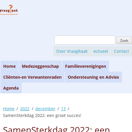
Skip
to
content
Zoeken
naar:
Over VraagRaak
Actueel
Contact
Home
Medezeggenschap
Familieverenigingen
Cliënten-en Verwantenraden
Ondersteuning en Advies
Agenda
Home
2022
december
13
SamenSterkdag 2022: een groot succes!
SamenSterkdag 2022: een