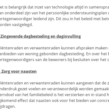
et is belangrijk dat inzet van technologie altijd in samenspr
an onderdeel zijn van het persoonlijke ondersteuningsplan
ertegenwoordiger leidend zijn. Dit zou in het beleid met be
orden vastgelegd.
.Zingevende dagbesteding en daginvulling
liëntenraden en verwantenraden kunnen afspraken maken m
anbieden van woning gebonden dagbesteding. En over het b
ertegenwoordigers van de bewoners bij besluiten over het 
. Zorg voor naasten
liëntenraden en verwantenraden kunnen aangeven dat de zor
nderdruk gezet voelen en verantwoordelijk worden gemaakt 
erndoel van het familiebeleid is het versterken en in stand
ijkomend effect dat naasten ook voor het bieden van concr
ijdragen.