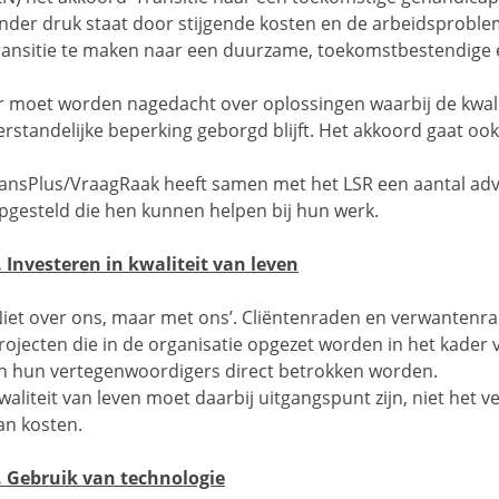
nder druk staat door stijgende kosten en de arbeidsproblem
ransitie te maken naar een duurzame, toekomstbestendige 
r moet worden nagedacht over oplossingen waarbij de kwal
erstandelijke beperking geborgd blijft. Het akkoord gaat ook
ansPlus/VraagRaak heeft samen met het LSR een aantal ad
pgesteld die hen kunnen helpen bij hun werk.
. Investeren in kwaliteit van leven
Niet over ons, maar met ons’. Cliëntenraden en verwantenr
rojecten die in de organisatie opgezet worden in het kader 
n hun vertegenwoordigers direct betrokken worden.
waliteit van leven moet daarbij uitgangspunt zijn, niet het
an kosten.
. Gebruik van technologie