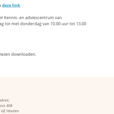
ia
deze link
.
et Kennis- en adviescentrum van
g tot met donderdag van 10.00 uur tot 13.00
dviezen downloaden.
adres:
bus 408
 GE Houten