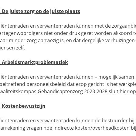
. De juiste zorg op de juiste plaats
liëntenraden en verwantenraden kunnen met de zorgaanbi
ertegenwoordigers niet onder druk gezet worden akkoord t
aar minder zorg aanwezig is, en dat dergelijke verhuizingen
ensen zelf.
. Arbeidsmarktproblematiek
liëntenraden en verwantenraden kunnen – mogelijk samen 
oeltreffend personeelsbeleid dat erop gericht is het werkpl
waliteitskompas Gehandicaptenzorg 2023-2028 sluit hier op
. Kostenbewustzijn
liëntenraden en verwantenraden kunnen de bestuurder bij 
aarrekening vragen hoe indirecte kosten/overheadkosten bijd