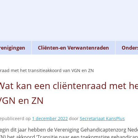
renigingen
Cliënten-en Verwantenraden
Onders
nraad met het transitieakkoord van VGN en ZN
Wat kan een cliëntenraad met he
VGN en ZN
epubliceerd op
1 december 2022
door
Secretariaat KansPlus
egin dit jaar hebben de Vereniging Gehandicaptenzorg Ned
ZN) het akkoord ‘Transitie naar een toekomstige gehandicapt