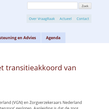
Zoeken
naar:
Over VraagRaak
Actueel
Contact
teuning en Advies
Agenda
t transitieakkoord van
erland (VGN) en Zorgverzekeraars Nederland
enzorg’ gesloten. Aanleiding is dat de zorg