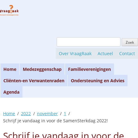
Skip
to
content
Zoeken
naar:
Over VraagRaak
Actueel
Contact
Home
Medezeggenschap
Familieverenigingen
Cliënten-en Verwantenraden
Ondersteuning en Advies
Agenda
Home
2022
november
1
Schrijf je vandaag in voor de SamenSterkdag 2022!
Schrijf je vandaag in voor de