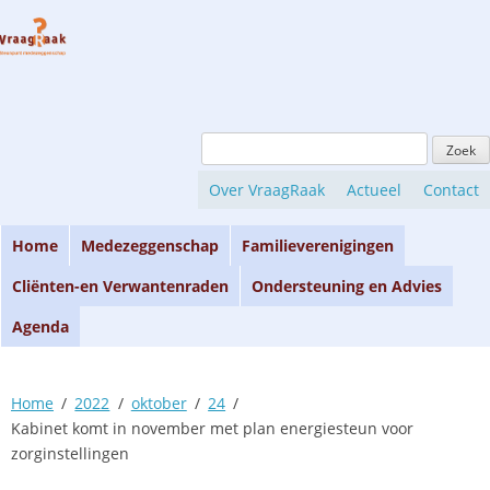
Skip
to
content
Zoeken
naar:
Over VraagRaak
Actueel
Contact
Home
Medezeggenschap
Familieverenigingen
Cliënten-en Verwantenraden
Ondersteuning en Advies
Agenda
Home
2022
oktober
24
Kabinet komt in november met plan energiesteun voor
zorginstellingen