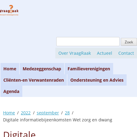
Skip
to
content
Zoeken
naar:
Over VraagRaak
Actueel
Contact
Home
Medezeggenschap
Familieverenigingen
Cliënten-en Verwantenraden
Ondersteuning en Advies
Agenda
Home
2022
september
28
Digitale informatiebijeenkomsten Wet zorg en dwang
Digitale