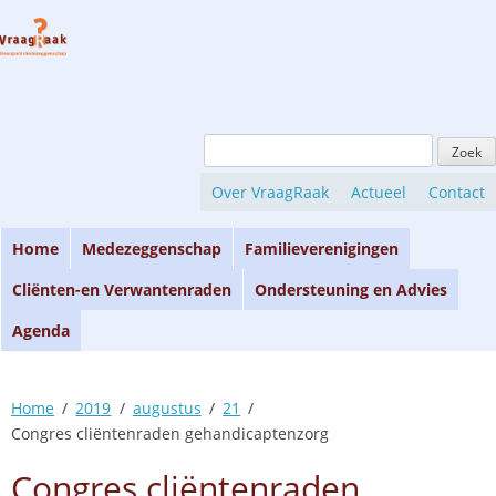
Skip
to
content
Zoeken
naar:
Over VraagRaak
Actueel
Contact
Home
Medezeggenschap
Familieverenigingen
Cliënten-en Verwantenraden
Ondersteuning en Advies
Agenda
Home
2019
augustus
21
Congres cliëntenraden gehandicaptenzorg
Congres cliëntenraden