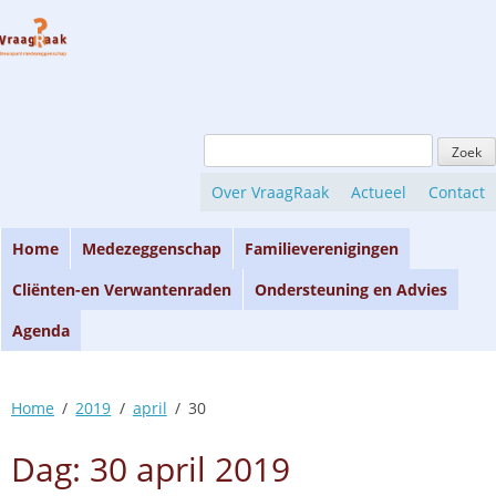
Skip
to
content
Zoeken
naar:
Over VraagRaak
Actueel
Contact
Home
Medezeggenschap
Familieverenigingen
Cliënten-en Verwantenraden
Ondersteuning en Advies
Agenda
Home
2019
april
30
Dag:
30 april 2019