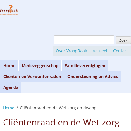
Skip
to
content
Zoeken
naar:
Over VraagRaak
Actueel
Contact
Home
Medezeggenschap
Familieverenigingen
Cliënten-en Verwantenraden
Ondersteuning en Advies
Agenda
Home
Cliëntenraad en de Wet zorg en dwang
Cliëntenraad en de Wet zorg